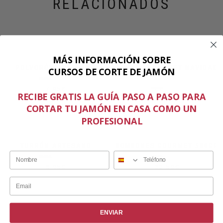
RELACIONADOS
MÁS INFORMACIÓN SOBRE
POLVORÓN ARTESANO
TRUFAS GOURMET NAVIDAD
CURSOS DE CORTE DE JAMÓN
250GR.
Valorado
7,95
€
en
RECIBE GRATIS LA GUÍA PASO A PASO PARA
Valorado
14,90
€
0
en
de
CORTAR TU JAMÓN EN CASA COMO UN
0
5
de
PROFESIONAL
5
TURRÓN ARTESANO
BOMBONES GOURMET 500GR
Valorado
Valorado
8,95
€
32,50
€
en
en
0
0
de
de
5
5
ENVIAR