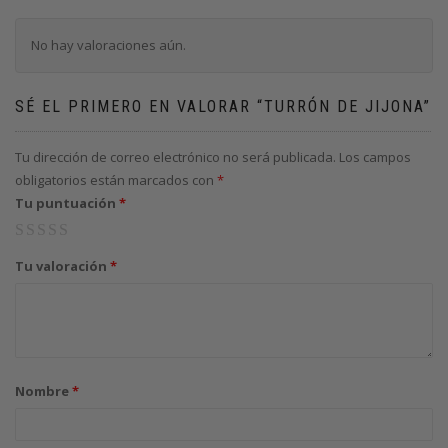
No hay valoraciones aún.
SÉ EL PRIMERO EN VALORAR “TURRÓN DE JIJONA”
Tu dirección de correo electrónico no será publicada.
Los campos
obligatorios están marcados con
*
Tu puntuación
*
1
2
3
4
5
Tu valoración
*
Nombre
*