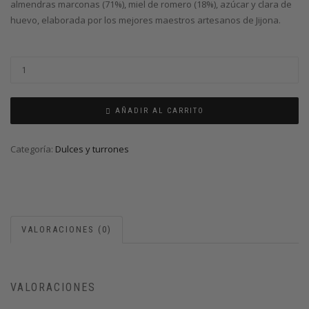
almendras marconas (71%), miel de romero (18%), azúcar y clara de
huevo, elaborada por los mejores maestros artesanos de Jijona.
AÑADIR AL CARRITO
Categoría:
Dulces y turrones
VALORACIONES (0)
VALORACIONES