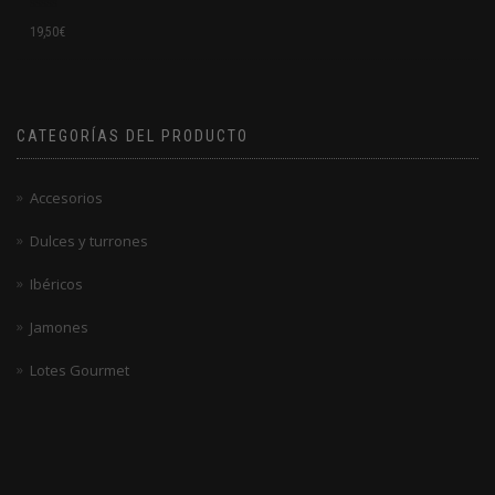
Valorado
19,50
€
en
0
de
5
CATEGORÍAS DEL PRODUCTO
Accesorios
Dulces y turrones
Ibéricos
Jamones
Lotes Gourmet