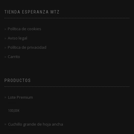
TIENDA ESPERANZA MTZ
Política de cookies
Aviso legal
Política de privacidad
Carrito
PRODUCTOS
Lote Premium
Valorado
100,00
€
en
0
de
Cuchillo grande de hoja ancha
5