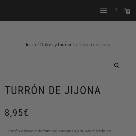
CAMBIAR
0
NAVEGACIÓN
Inicio
/
Dulces y turrones
/ Turrón de Jijona
TURRÓN DE JIJONA
8,95
€
El turrón clásico más famoso. Deliciosa y suave mezcla de