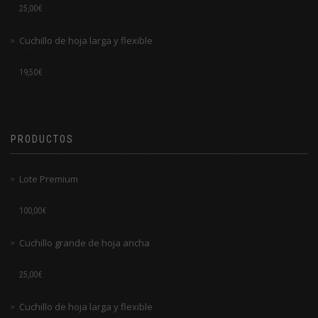
Valorado
25,00
€
en
0
de
Cuchillo de hoja larga y flexible
5
Valorado
19,50
€
en
0
de
5
PRODUCTOS
Lote Premium
Valorado
100,00
€
en
0
de
Cuchillo grande de hoja ancha
5
Valorado
25,00
€
en
0
de
Cuchillo de hoja larga y flexible
5