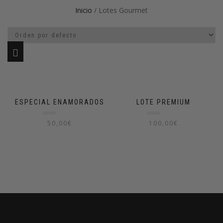
Inicio
/ Lotes Gourmet
ESPECIAL ENAMORADOS
LOTE PREMIUM
Valorado
Valorado
50,00
€
100,00
€
en
en
0
0
de
de
5
5