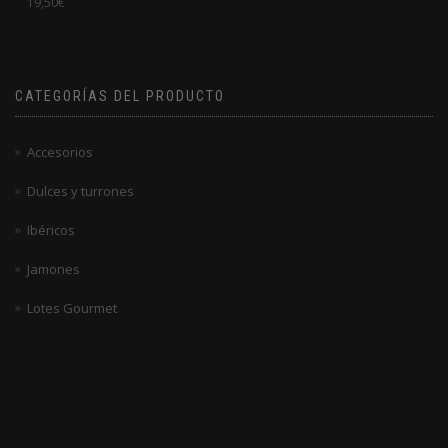
19,50
€
en
0
de
5
CATEGORÍAS DEL PRODUCTO
Accesorios
Dulces y turrones
Ibéricos
Jamones
Lotes Gourmet