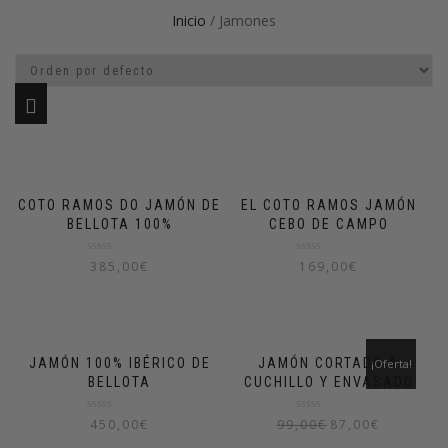
Inicio
/ Jamones
COTO RAMOS DO JAMÓN DE
EL COTO RAMOS JAMÓN
BELLOTA 100%
CEBO DE CAMPO
Valorado
Valorado
385,00
€
169,00
€
en
en
0
0
de
de
5
5
JAMÓN 100% IBÉRICO DE
JAMÓN CORTADO A
¡Oferta!
BELLOTA
CUCHILLO Y ENVASADO
Valorado
Valorado
450,00
€
99,00
€
87,00
€
en
en
0
0