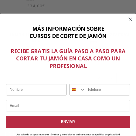
0
de
Valorado
334,00
€
5
en
0
de
5
MÁS INFORMACIÓN SOBRE
CURSOS DE CORTE DE JAMÓN
JAMON IBERICO DE CEBO
JAMÓN SERRANO RESERVA
50%
Valorado
80,00
€
RECIBE GRATIS LA GUÍA PASO A PASO PARA
en
Valorado
130,00
€
0
en
CORTAR TU JAMÓN EN CASA COMO UN
de
0
5
de
PROFESIONAL
5
1
2
→
ENVIAR
TIENDA ESPERANZA MTZ
Accediendo aceptas nuestros términos y condiciones en base a nuestra política de privacidad