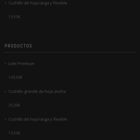
Cuchillo de hoja larga y flexible
5
Valorado
19,50
€
en
0
de
5
PRODUCTOS
Lote Premium
Valorado
100,00
€
en
0
de
Cuchillo grande de hoja ancha
5
Valorado
25,00
€
en
0
de
Cuchillo de hoja larga y flexible
5
Valorado
19,50
€
en
0