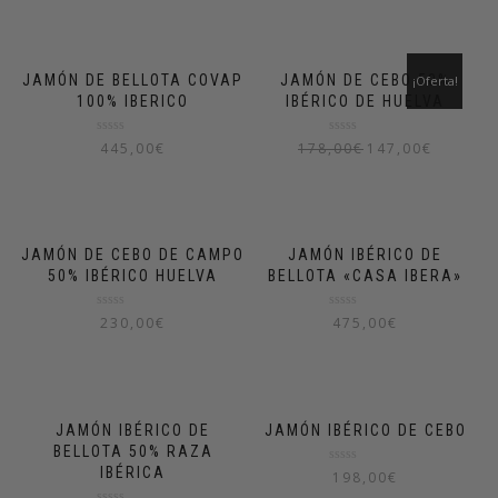
de
de
5
5
JAMÓN DE BELLOTA COVAP
JAMÓN DE CEBO 50%
¡Oferta!
100% IBERICO
IBÉRICO DE HUELVA
Valorado
Valorado
445,00
€
178,00
€
147,00
€
en
en
0
0
de
de
5
5
JAMÓN DE CEBO DE CAMPO
JAMÓN IBÉRICO DE
50% IBÉRICO HUELVA
BELLOTA «CASA IBERA»
Valorado
Valorado
230,00
€
475,00
€
en
en
0
0
de
de
5
5
JAMÓN IBÉRICO DE
JAMÓN IBÉRICO DE CEBO
BELLOTA 50% RAZA
IBÉRICA
Valorado
198,00
€
en