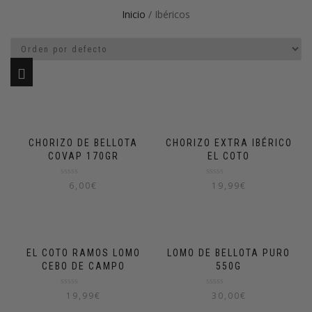
Inicio
/ Ibéricos
CHORIZO DE BELLOTA
CHORIZO EXTRA IBÉRICO
COVAP 170GR
EL COTO
Valorado
Valorado
6,00
€
19,99
€
en
en
0
0
de
de
5
5
EL COTO RAMOS LOMO
LOMO DE BELLOTA PURO
CEBO DE CAMPO
550G
Valorado
Valorado
19,99
€
30,00
€
en
en
0
0