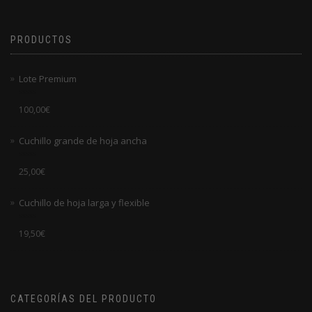
5
PRODUCTOS
Lote Premium
Valorado
100,00
€
en
0
de
Cuchillo grande de hoja ancha
5
Valorado
25,00
€
en
0
de
Cuchillo de hoja larga y flexible
5
Valorado
19,50
€
en
0
de
5
CATEGORÍAS DEL PRODUCTO