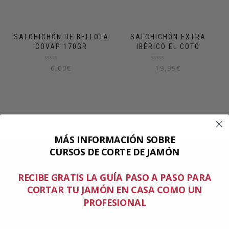
de
de
5
5
SALCHICHÓN DE BELLOTA
SALCHICHÓN EXTRA
COVAP 170GR
IBÉRICO EL COTO
Valorado
Valorado
6,00
€
19,99
€
en
en
0
0
de
de
5
5
MÁS INFORMACIÓN SOBRE
CURSOS DE CORTE DE JAMÓN
RECIBE GRATIS LA GUÍA PASO A PASO PARA
TIENDA ESPERANZA MTZ
CORTAR TU JAMÓN EN CASA COMO UN
PROFESIONAL
Política de cookies
Aviso legal