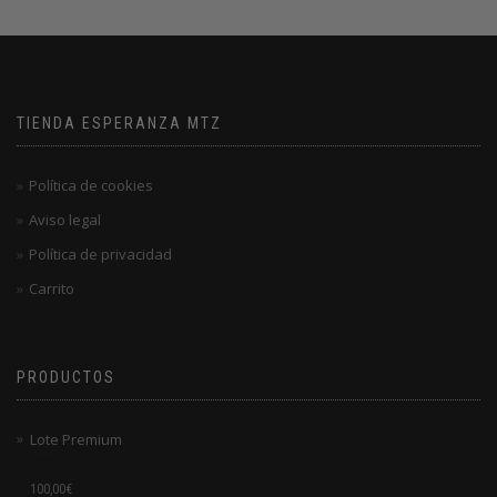
TIENDA ESPERANZA MTZ
Política de cookies
Aviso legal
Política de privacidad
Carrito
PRODUCTOS
Lote Premium
Valorado
100,00
€
en