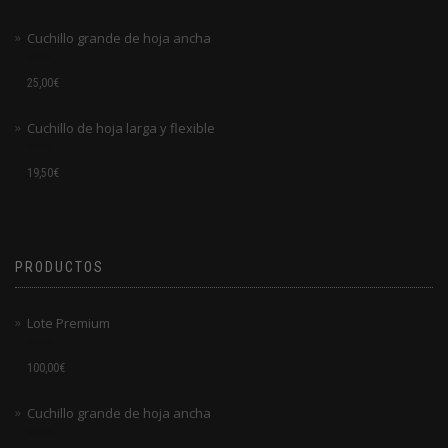
0
de
Cuchillo grande de hoja ancha
5
Valorado
25,00
€
en
0
de
Cuchillo de hoja larga y flexible
5
Valorado
19,50
€
en
0
de
5
PRODUCTOS
Lote Premium
Valorado
100,00
€
en
0
de
Cuchillo grande de hoja ancha
5