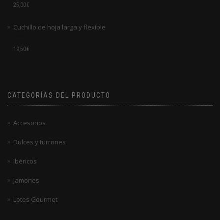
Valorado
25,00
€
en
0
de
Cuchillo de hoja larga y flexible
5
Valorado
19,50
€
en
0
de
5
CATEGORÍAS DEL PRODUCTO
Accesorios
Dulces y turrones
Ibéricos
Jamones
Lotes Gourmet