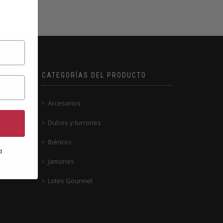
CATEGORÍAS DEL PRODUCTO
Accesorios
Dulces y turrones
Ibéricos
d
Jamones
Lotes Gourmet