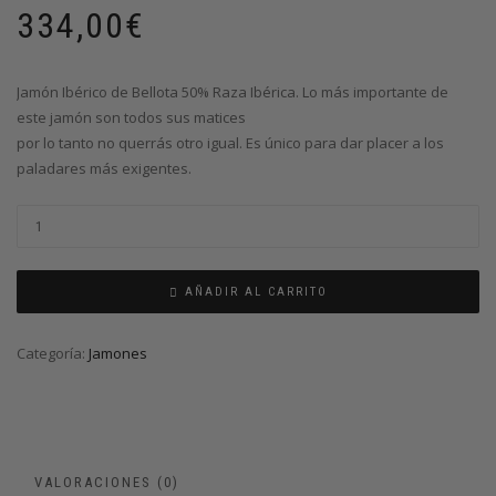
334,00
€
Jamón Ibérico de Bellota 50% Raza Ibérica. Lo más importante de
este jamón son todos sus matices
por lo tanto no querrás otro igual. Es único para dar placer a los
paladares más exigentes.
AÑADIR AL CARRITO
Categoría:
Jamones
VALORACIONES (0)