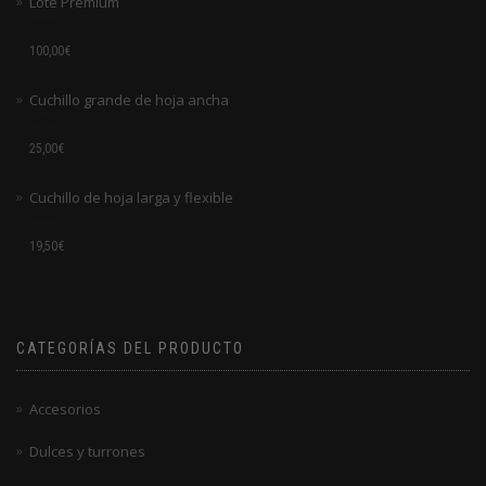
Lote Premium
Valorado
100,00
€
en
0
de
Cuchillo grande de hoja ancha
5
Valorado
25,00
€
en
0
de
Cuchillo de hoja larga y flexible
5
Valorado
19,50
€
en
0
de
5
CATEGORÍAS DEL PRODUCTO
Accesorios
Dulces y turrones