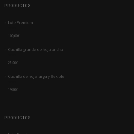
PRODUCTOS
Lote Premium
Valorado
100,00
€
en
0
de
Cuchillo grande de hoja ancha
5
Valorado
25,00
€
en
0
de
Cuchillo de hoja larga y flexible
5
Valorado
19,50
€
en
0
de
5
PRODUCTOS