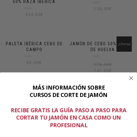
50% RAZA IBÉRICA
Valorado
130,00
€
en
Valorado
334,00
€
0
en
de
0
5
de
5
PALETA IBÉRICA CEBO DE
JAMÓN DE CEBO 50% IBÉRICO
¡Oferta!
CAMPO
DE HUELVA
Valorado
Valorado
85,00
€
178,00
€
en
en
0
0
147,00
€
de
de
5
5
MÁS INFORMACIÓN SOBRE
CURSOS DE CORTE DE JAMÓN
RECIBE GRATIS LA GUÍA PASO A PASO PARA
CORTAR TU JAMÓN EN CASA COMO UN
PROFESIONAL