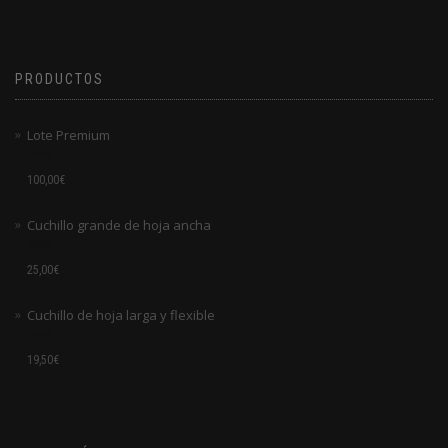
0
de
5
PRODUCTOS
Lote Premium
Valorado
100,00
€
en
0
de
Cuchillo grande de hoja ancha
5
Valorado
25,00
€
en
0
de
Cuchillo de hoja larga y flexible
5
Valorado
19,50
€
en
0
de
5