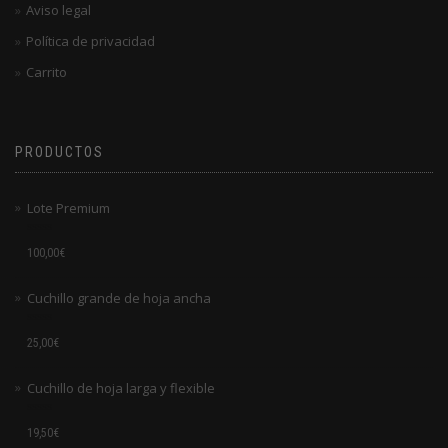
Aviso legal
Política de privacidad
Carrito
PRODUCTOS
Lote Premium
Valorado
100,00
€
en
0
de
Cuchillo grande de hoja ancha
5
Valorado
25,00
€
en
0
de
Cuchillo de hoja larga y flexible
5
Valorado
19,50
€
en